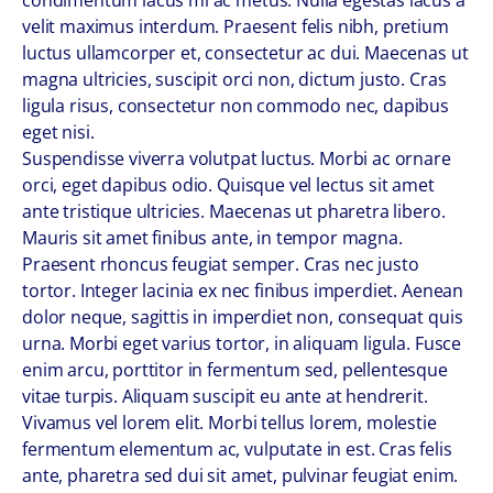
condimentum lacus mi ac metus. Nulla egestas lacus a
velit maximus interdum. Praesent felis nibh, pretium
luctus ullamcorper et, consectetur ac dui. Maecenas ut
magna ultricies, suscipit orci non, dictum justo. Cras
ligula risus, consectetur non commodo nec, dapibus
eget nisi.
Suspendisse viverra volutpat luctus. Morbi ac ornare
orci, eget dapibus odio. Quisque vel lectus sit amet
ante tristique ultricies. Maecenas ut pharetra libero.
Mauris sit amet finibus ante, in tempor magna.
Praesent rhoncus feugiat semper. Cras nec justo
tortor. Integer lacinia ex nec finibus imperdiet. Aenean
dolor neque, sagittis in imperdiet non, consequat quis
urna. Morbi eget varius tortor, in aliquam ligula. Fusce
enim arcu, porttitor in fermentum sed, pellentesque
vitae turpis. Aliquam suscipit eu ante at hendrerit.
Vivamus vel lorem elit. Morbi tellus lorem, molestie
fermentum elementum ac, vulputate in est. Cras felis
ante, pharetra sed dui sit amet, pulvinar feugiat enim.