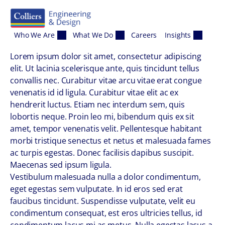
Skip to content
Who We Are
What We Do
Careers
Insights
Lorem ipsum dolor sit amet, consectetur adipiscing
elit. Ut lacinia scelerisque ante, quis tincidunt tellus
convallis nec. Curabitur vitae arcu vitae erat congue
venenatis id id ligula. Curabitur vitae elit ac ex
hendrerit luctus. Etiam nec interdum sem, quis
lobortis neque. Proin leo mi, bibendum quis ex sit
amet, tempor venenatis velit. Pellentesque habitant
morbi tristique senectus et netus et malesuada fames
ac turpis egestas. Donec facilisis dapibus suscipit.
Maecenas sed ipsum ligula.
Vestibulum malesuada nulla a dolor condimentum,
eget egestas sem vulputate. In id eros sed erat
faucibus tincidunt. Suspendisse vulputate, velit eu
condimentum consequat, est eros ultricies tellus, id