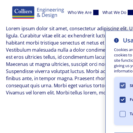
Skip to content
Who We Are
What We Do
Lorem ipsum dolor sit amet, consectetur adipiscing elit. Ut 
ligula. Curabitur vitae elit ac ex hendrerit luctus. Etiam 
Usa
habitant morbi tristique senectus et netus et malesuada f
Vestibulum malesuada nulla a dolor condimentum, eget ege
Cookies ar
cookies to
est eros ultricies tellus, id condimentum lacus mi ac metu
site functi
Maecenas ut magna ultricies, suscipit orci non, dictum jus
giving us 
Suspendisse viverra volutpat luctus. Morbi ac ornare orci, 
information
finibus ante, in tempor magna. Praesent rhoncus feugiat se
consequat quis urna. Morbi eget varius tortor, in aliquam 
S
Vivamus vel lorem elit. Morbi tellus lorem, molestie ferme
F
T