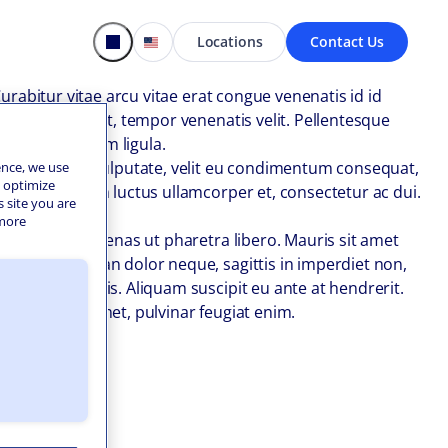
Locations
Contact Us
Curabitur vitae arcu vitae erat congue venenatis id id
quis ex sit amet, tempor venenatis velit. Pellentesque
cenas sed ipsum ligula.
 Suspendisse vulputate, velit eu condimentum consequat,
ence, we use
o optimize
s nibh, pretium luctus ullamcorper et, consectetur ac dui.
s site you are
eget nisi.
 more
 ultricies. Maecenas ut pharetra libero. Mauris sit amet
mperdiet. Aenean dolor neque, sagittis in imperdiet non,
que vitae turpis. Aliquam suscipit eu ante at hendrerit.
 sed dui sit amet, pulvinar feugiat enim.