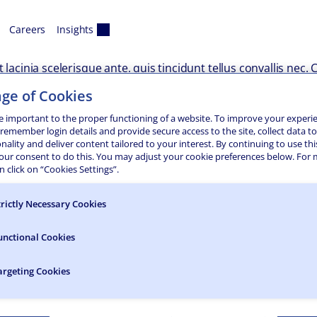
Careers
Insights
lacinia scelerisque ante, quis tincidunt tellus convallis nec. 
nec interdum sem, quis lobortis neque. Proin leo mi, bibendum 
ge of Cookies
ames ac turpis egestas. Donec facilisis dapibus suscipit. Mae
stas sem vulputate. In id eros sed erat faucibus tincidunt.
e important to the proper functioning of a website. To improve your experi
 remember login details and provide secure access to the site, collect data t
s. Nulla egestas lacus a velit maximus interdum. Praesent feli
onality and deliver content tailored to your interest. By continuing to use thi
to. Cras ligula risus, consectetur non commodo nec, dapibus 
your consent to do this. You may adjust your cookie preferences below. For
eget dapibus odio. Quisque vel lectus sit amet ante tristique
 click on “Cookies Settings”.
mper. Cras nec justo tortor. Integer lacinia ex nec finibus i
ligula. Fusce enim arcu, porttitor in fermentum sed, pellentes
trictly Necessary Cookies
ntum elementum ac, vulputate in est. Cras felis ante, pharetra
unctional Cookies
argeting Cookies