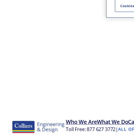
Cookies
Who We Are
What We Do
Ca
Toll Free: 877 627 3772
|
ALL O