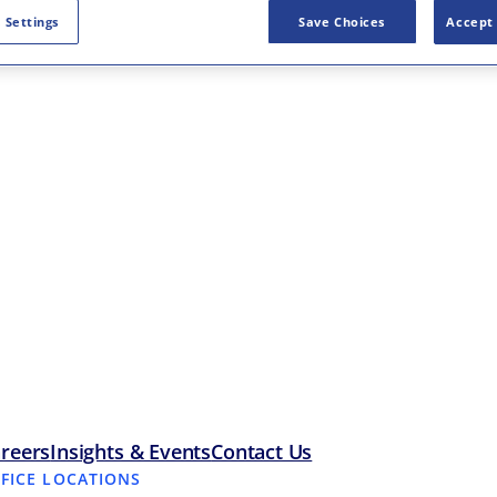
 Settings
Save Choices
Accept 
reers
Insights & Events
Contact Us
FFICE LOCATIONS